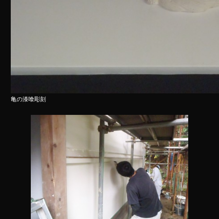
亀の漆喰彫刻