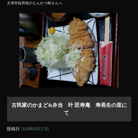
大津市役所前のとんかつ棹さんへ
bo
ok
古民家のかまど&弁当 叶 匠寿庵 寿長生の里に
て
投稿日
2018年8月27日