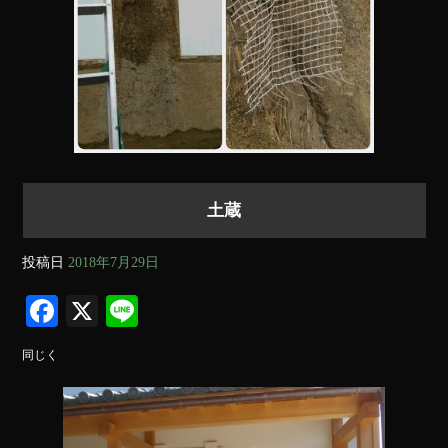
土蔵
投稿日
2018年7月29日
Fa
X
Li
ce
ne
同じく
bo
ok