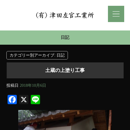
日記
カテゴリー別アーカイブ:
日記
土蔵の上塗り工事
投稿日
2018年10月6日
Fa
X
Li
ce
ne
bo
ok