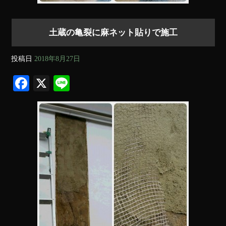
土蔵の亀裂に麻ネット貼りで施工
投稿日
2018年8月27日
Fa
X
Li
ce
ne
bo
ok