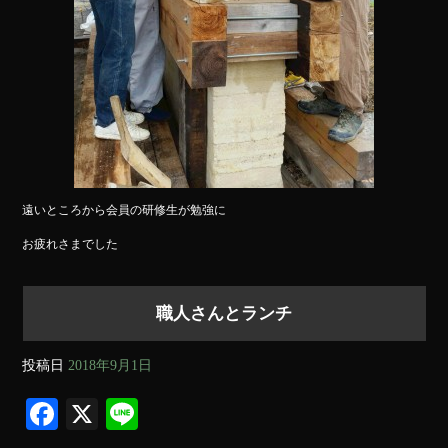
遠いところから会員の研修生が勉強に
お疲れさまでした
職人さんとランチ
投稿日
2018年9月1日
Fa
X
Li
ce
ne