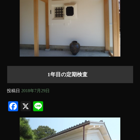
1年目の定期検査
投稿日
2018年7月29日
Fa
X
Li
ce
ne
bo
ok