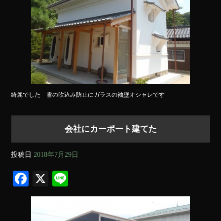
綺麗でした 雪の吹込み防止にガラスの袖壁オシャレです
会社にカーポート建てた
投稿日
2018年7月29日
Fa
X
Li
ce
ne
bo