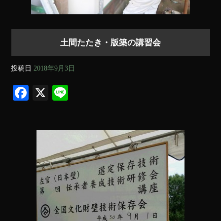
土間たたき・版築の講習会
投稿日
2018年9月3日
Fa
X
Li
ce
ne
bo
ok