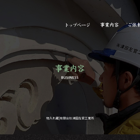
物入れ蔵|有限会社津田左官工業所