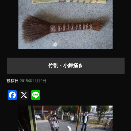
竹割・小舞掻き
投稿日
2019年11月2日
Fa
X
Li
ce
ne
bo
ok