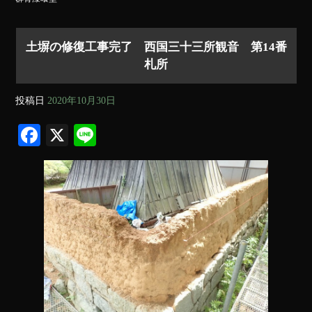
土塀の修復工事完了 西国三十三所観音 第14番
札所
投稿日
2020年10月30日
Fa
X
Li
ce
ne
bo
ok