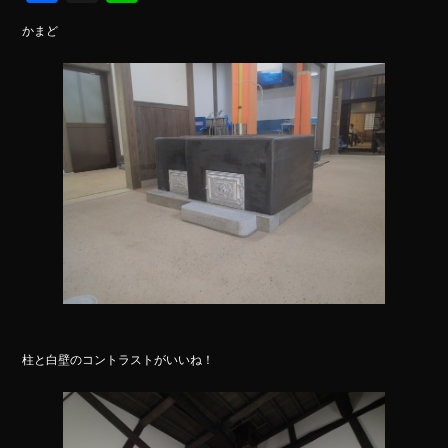
ce
ne
かまど
bo
ok
柱と白壁のコントラストがいいね！