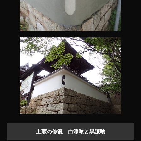
土蔵の修復 白漆喰と黒漆喰