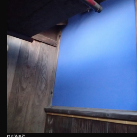
群青漆喰壁