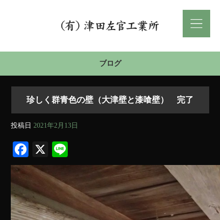
ブログ
珍しく群青色の壁（大津壁と漆喰壁） 完了
投稿日
2021年2月13日
Fa
X
Li
ce
ne
bo
ok