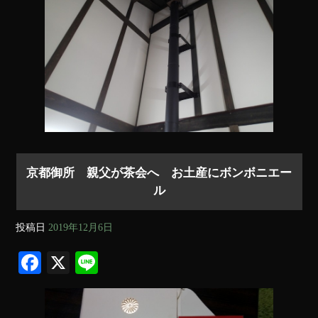
京都御所 親父が茶会へ お土産にボンボニエー
ル
投稿日
2019年12月6日
Fa
X
Li
ce
ne
bo