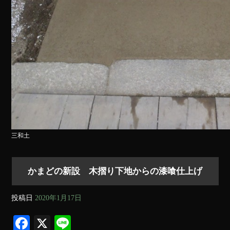
三和土
かまどの新設 木摺り下地からの漆喰仕上げ
投稿日
2020年1月17日
Fa
X
Li