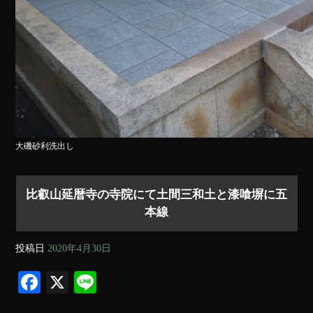
大磯砂利洗出し
比叡山延暦寺の寺院にて土間三和土と漆喰塀に五
本線
投稿日
2020年4月30日
Fa
X
Li
ce
ne