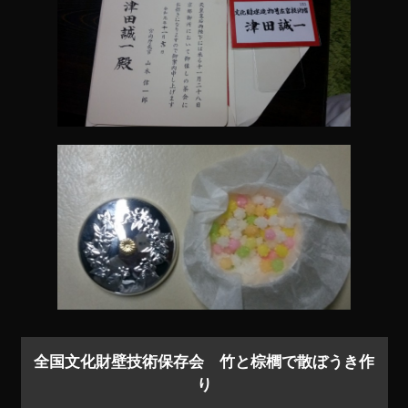
ok
全国文化財壁技術保存会 竹と棕櫚で散ぼうき作
り