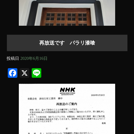
再放送です パラリ漆喰
投稿日
2020年6月16日
Fa
X
Li
ce
ne
bo
ok