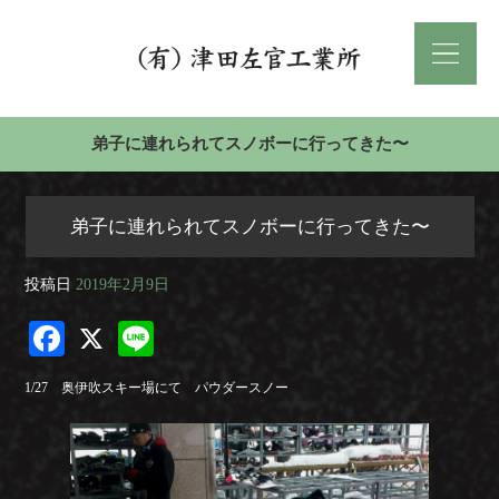
弟子に連れられてスノボーに行ってきた〜
弟子に連れられてスノボーに行ってきた〜
投稿日
2019年2月9日
Fa
X
Li
ce
ne
1/27 奥伊吹スキー場にて パウダースノー
bo
ok