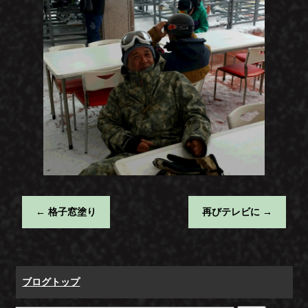
←
格子窓塗り
再びテレビに
→
ブログトップ