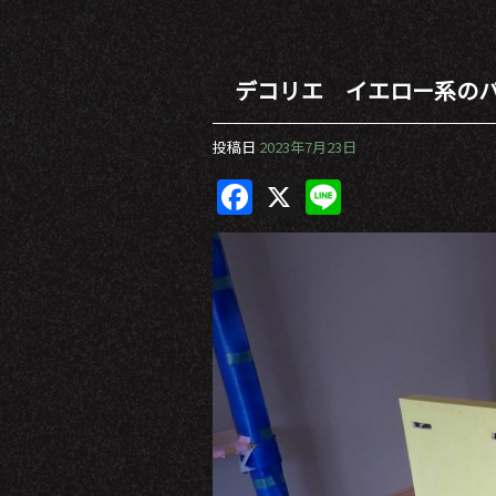
デコリエ イエロー系の
投稿日
2023年7月23日
F
X
Li
a
n
c
e
e
b
o
o
k