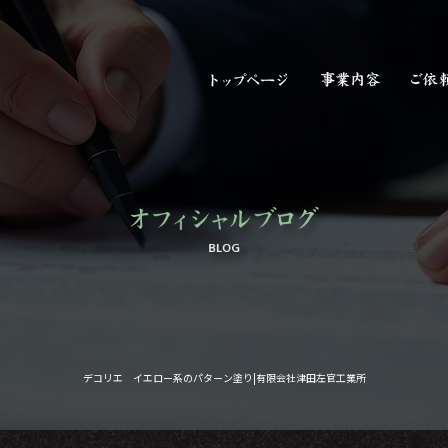
デコリエ イエロー系のパターン塗り|有限会社津田左官工業所