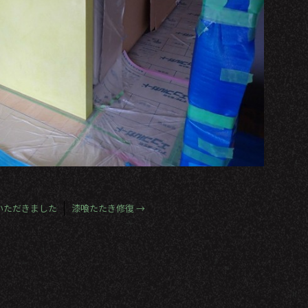
いただきました
漆喰たたき修復
→