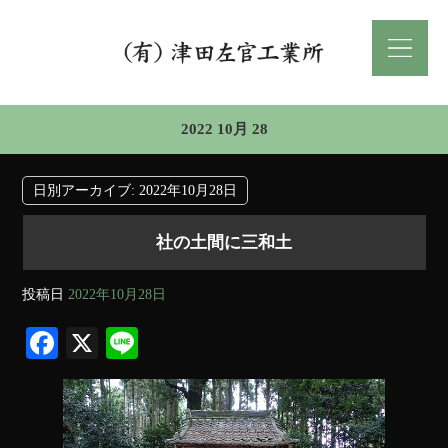
2022 10月 28
日別アーカイブ:
2022年10月28日
社の土間に三和土
投稿日
2022年10月28日
Fa
X
Li
ce
ne
bo
ok