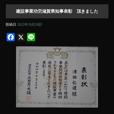
建設事業功労滋賀県知事表彰 頂きました
投稿日
2022年10月28日
Fa
X
Li
ce
ne
bo
ok